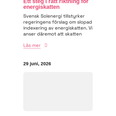
Ett steg i rätt riktning för
energiskatten
Svensk Solenergi tillstyrker
regeringens förslag om slopad
indexering av energiskatten. Vi
anser däremot att skatten
måste struktureras om för
Läs mer
att...
29 juni, 2026