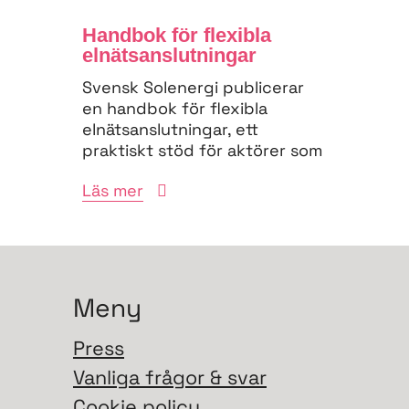
Handbok för flexibla
elnäts­anslutningar
Svensk Solenergi publicerar
en handbok för flexibla
elnätsanslutningar, ett
praktiskt stöd för aktörer som
vill navigera
Läs mer
anslutningsprocessen och
bidra till...
Meny
Press
Vanliga frågor & svar
Cookie policy