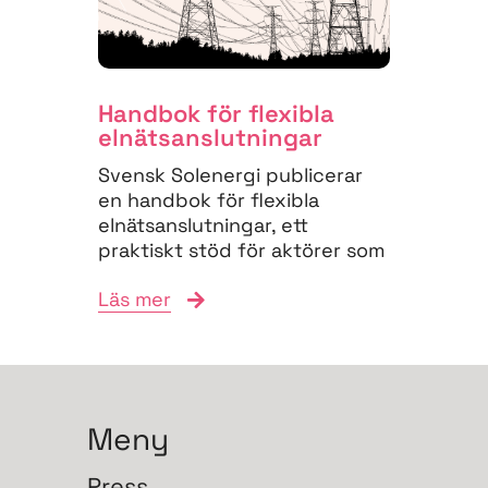
Handbok för flexibla
elnäts­anslutningar
Svensk Solenergi publicerar
en handbok för flexibla
elnätsanslutningar, ett
praktiskt stöd för aktörer som
vill navigera
Läs mer
anslutningsprocessen och
bidra till...
Meny
Press