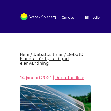
Om oss
Bli medlem
Sök medlemsföretag
Nyheter och publikationer
Hem
/
Debattartiklar
/
Debatt:
Planera för fyrfaldigad
elanvändning
14 januari 2021 |
Debattartiklar