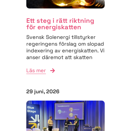
Ett steg i rätt riktning
för energiskatten
Svensk Solenergi tillstyrker
regeringens förslag om slopad
indexering av energiskatten. Vi
anser däremot att skatten
måste struktureras om för
Läs mer
att...
29 juni, 2026