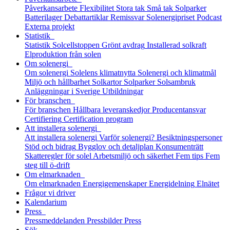
Påverkansarbete
Flexibilitet
Stora tak
Små tak
Solparker
Batterilager
Debattartiklar
Remissvar
Solenergipriset
Podcast
Externa projekt
Statistik
Statistik
Solcellstoppen
Grönt avdrag
Installerad solkraft
Elproduktion från solen
Om solenergi
Om solenergi
Solelens klimatnytta
Solenergi och klimatmål
Miljö och hållbarhet
Solkartor
Solparker
Solsambruk
Anläggningar i Sverige
Utbildningar
För branschen
För branschen
Hållbara leveranskedjor
Producentansvar
Certifiering
Certification program
Att installera solenergi
Att installera solenergi
Varför solenergi?
Besiktningspersoner
Stöd och bidrag
Bygglov och detaljplan
Konsumenträtt
Skatteregler för solel
Arbetsmiljö och säkerhet
Fem tips
Fem
steg till ö-drift
Om elmarknaden
Om elmarknaden
Energigemenskaper
Energidelning
Elnätet
Frågor vi driver
Kalendarium
Press
Pressmeddelanden
Pressbilder
Press
Sök