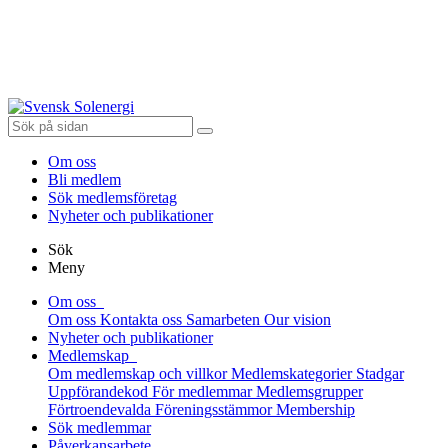
Om oss
Bli medlem
Sök medlemsföretag
Nyheter och publikationer
Sök
Meny
Om oss
Om oss
Kontakta oss
Samarbeten
Our vision
Nyheter och publikationer
Medlemskap
Om medlemskap och villkor
Medlemskategorier
Stadgar
Uppförandekod
För medlemmar
Medlemsgrupper
Förtroendevalda
Föreningsstämmor
Membership
Sök medlemmar
Påverkansarbete