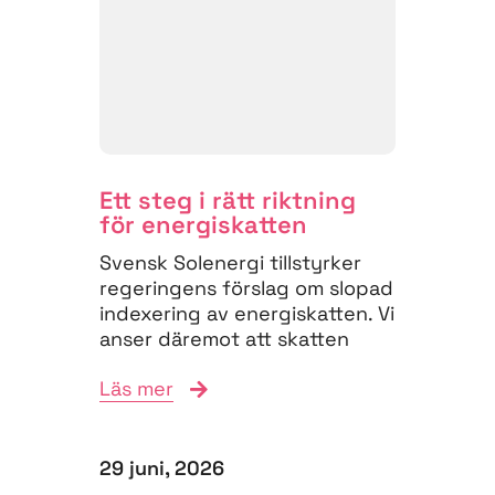
Ett steg i rätt riktning
för energiskatten
Svensk Solenergi tillstyrker
regeringens förslag om slopad
indexering av energiskatten. Vi
anser däremot att skatten
måste struktureras om för
Läs mer
att...
29 juni, 2026