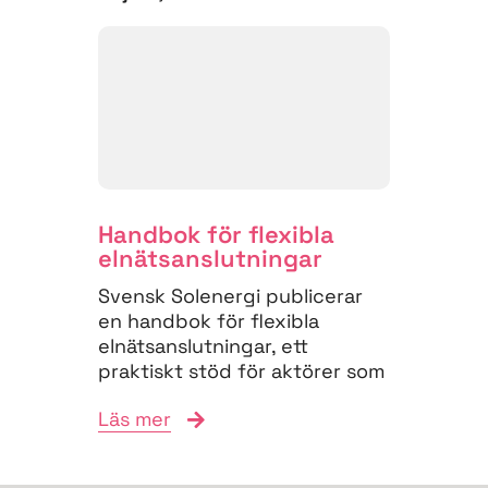
Handbok för flexibla
elnäts­anslutningar
Svensk Solenergi publicerar
en handbok för flexibla
elnätsanslutningar, ett
praktiskt stöd för aktörer som
vill navigera
Läs mer
anslutningsprocessen och
bidra till...