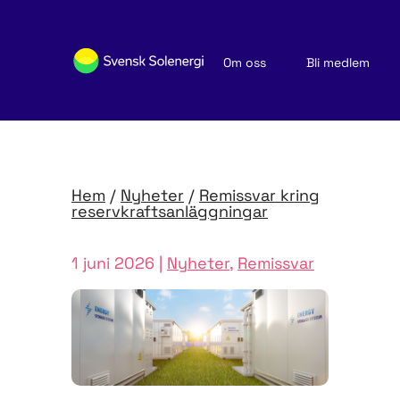
Om oss
Bli medlem
Sök medlemsföretag
Nyheter och publikationer
Hem
/
Nyheter
/
Remissvar kring
reservkrafts­anläggningar
1 juni 2026 |
Nyheter
,
Remissvar