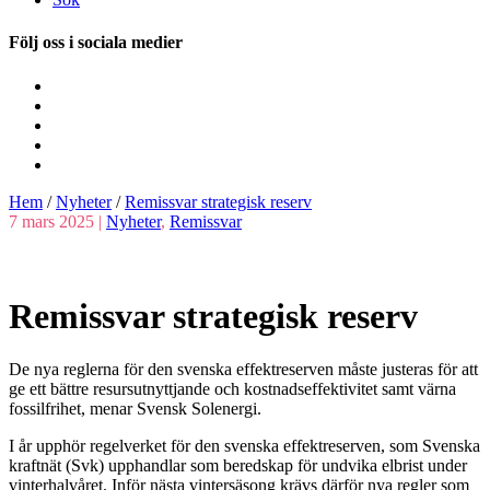
Följ oss i sociala medier
Hem
/
Nyheter
/
Remissvar strategisk reserv
7 mars 2025 |
Nyheter
,
Remissvar
Remissvar strategisk reserv
De nya reglerna för den svenska effektreserven måste justeras för att
ge ett bättre resursutnyttjande och kostnadseffektivitet samt värna
fossilfrihet, menar Svensk Solenergi.
I år upphör regelverket för den svenska effektreserven, som Svenska
kraftnät (Svk) upphandlar som beredskap för undvika elbrist under
vinterhalvåret. Inför nästa vintersäsong krävs därför nya regler som