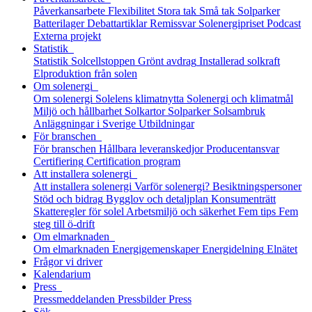
Påverkansarbete
Flexibilitet
Stora tak
Små tak
Solparker
Batterilager
Debattartiklar
Remissvar
Solenergipriset
Podcast
Externa projekt
Statistik
Statistik
Solcellstoppen
Grönt avdrag
Installerad solkraft
Elproduktion från solen
Om solenergi
Om solenergi
Solelens klimatnytta
Solenergi och klimatmål
Miljö och hållbarhet
Solkartor
Solparker
Solsambruk
Anläggningar i Sverige
Utbildningar
För branschen
För branschen
Hållbara leveranskedjor
Producentansvar
Certifiering
Certification program
Att installera solenergi
Att installera solenergi
Varför solenergi?
Besiktningspersoner
Stöd och bidrag
Bygglov och detaljplan
Konsumenträtt
Skatteregler för solel
Arbetsmiljö och säkerhet
Fem tips
Fem
steg till ö-drift
Om elmarknaden
Om elmarknaden
Energigemenskaper
Energidelning
Elnätet
Frågor vi driver
Kalendarium
Press
Pressmeddelanden
Pressbilder
Press
Sök