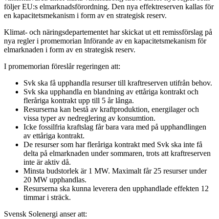
följer EU:s elmarknadsförordning. Den nya effektreserven kallas för
en kapacitetsmekanism i form av en strategisk reserv.
Klimat- och näringsdepartementet har skickat ut ett remissförslag på
nya regler i promemorian Införande av en kapacitetsmekanism för
elmarknaden i form av en strategisk reserv.
I promemorian föreslår regeringen att:
Svk ska få upphandla resurser till kraftreserven utifrån behov.
Svk ska upphandla en blandning av ettåriga kontrakt och
fleråriga kontrakt upp till 5 år långa.
Resurserna kan bestå av kraftproduktion, energilager och
vissa typer av nedreglering av konsumtion.
Icke fossilfria kraftslag får bara vara med på upphandlingen
av ettåriga kontrakt.
De resurser som har fleråriga kontrakt med Svk ska inte få
delta på elmarknaden under sommaren, trots att kraftreserven
inte är aktiv då.
Minsta budstorlek är 1 MW. Maximalt får 25 resurser under
20 MW upphandlas.
Resurserna ska kunna leverera den upphandlade effekten 12
timmar i sträck.
Svensk Solenergi anser att: