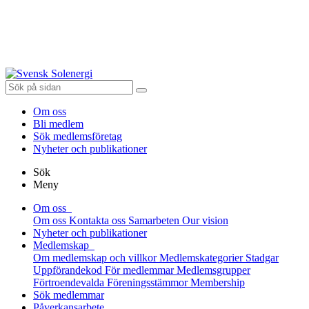
Om oss
Bli medlem
Sök medlemsföretag
Nyheter och publikationer
Sök
Meny
Om oss
Om oss
Kontakta oss
Samarbeten
Our vision
Nyheter och publikationer
Medlemskap
Om medlemskap och villkor
Medlemskategorier
Stadgar
Uppförandekod
För medlemmar
Medlemsgrupper
Förtroendevalda
Föreningsstämmor
Membership
Sök medlemmar
Påverkansarbete