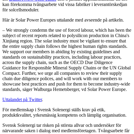
kan förekomma tvångsarbete vid vissa fabriker i leverantörskedjan
för solcellsmoduler.
Här är Solar Power Europes uttalande med avseende på artikeln.
– We strongly condemn the use of forced labour, which has been the
subject of recent reports related to polysilicon production in China's
Xinjiang region. The solar industry must be vigilant to ensure that
the entire supply chain follows the highest human rights standards.
We support our members in abiding by existing guidelines and
standards on sustainability practices, including labour practices,
across the supply chain, such as the OECD Due Diligence
Guidance for Responsible Mineral Supply Chains or the UN Global
Compact. Further, we urge all companies to review their supply
chain due diligence polices, and will work with our members to
showcase best practices and push for them to become industry-wide
standards, säger Walburga Hemetsberger, vd Solar Power Europe.
Uttalandet på Twitter
.
För medlemskap i Svensk Solenergi ställs krav på etik,
produktkvalitet, yrkesmässig kompetens och lämplig organisation.
Svensk Solenergi tar risken på största allvar och undersöker för
närvarande saken i dialog med medlemsföretagen. Tvångsarbete får