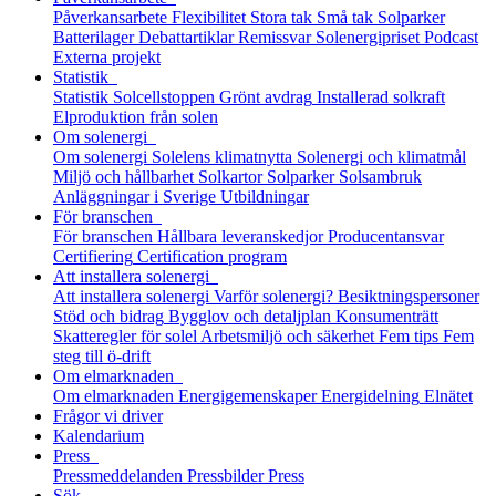
Påverkansarbete
Flexibilitet
Stora tak
Små tak
Solparker
Batterilager
Debattartiklar
Remissvar
Solenergipriset
Podcast
Externa projekt
Statistik
Statistik
Solcellstoppen
Grönt avdrag
Installerad solkraft
Elproduktion från solen
Om solenergi
Om solenergi
Solelens klimatnytta
Solenergi och klimatmål
Miljö och hållbarhet
Solkartor
Solparker
Solsambruk
Anläggningar i Sverige
Utbildningar
För branschen
För branschen
Hållbara leveranskedjor
Producentansvar
Certifiering
Certification program
Att installera solenergi
Att installera solenergi
Varför solenergi?
Besiktningspersoner
Stöd och bidrag
Bygglov och detaljplan
Konsumenträtt
Skatteregler för solel
Arbetsmiljö och säkerhet
Fem tips
Fem
steg till ö-drift
Om elmarknaden
Om elmarknaden
Energigemenskaper
Energidelning
Elnätet
Frågor vi driver
Kalendarium
Press
Pressmeddelanden
Pressbilder
Press
Sök