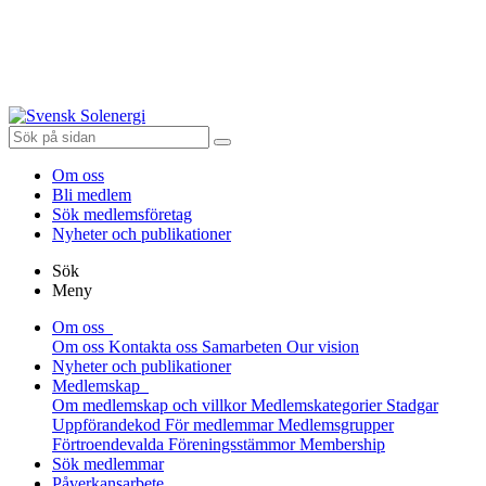
Om oss
Bli medlem
Sök medlemsföretag
Nyheter och publikationer
Sök
Meny
Om oss
Om oss
Kontakta oss
Samarbeten
Our vision
Nyheter och publikationer
Medlemskap
Om medlemskap och villkor
Medlemskategorier
Stadgar
Uppförandekod
För medlemmar
Medlemsgrupper
Förtroendevalda
Föreningsstämmor
Membership
Sök medlemmar
Påverkansarbete