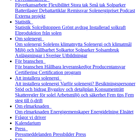
Påverkansarbete
Flexibilitet
Stora tak
Små tak
Solparker
Batterilager
Debattartiklar
Remissvar
Solenergipriset
Podcast
Externa projekt
Statistik
Statistik
Solcellstoppen
Grönt avdrag
Installerad solkraft
Elproduktion från solen
Om solenergi
Om solenergi
Solelens klimatnytta
Solenergi och klimatmål
Miljö och hållbarhet
Solkartor
Solparker
Solsambruk
Anläggningar i Sverige
Utbildningar
För branschen
För branschen
Hållbara leveranskedjor
Producentansvar
Certifiering
Certification program
Att installera solenergi
Att installera solenergi
Varför solenergi?
Besiktningspersoner
Stöd och bidrag
Bygglov och detaljplan
Konsumenträtt
Skatteregler för solel
Arbetsmiljö och säkerhet
Fem tips
Fem
steg till ö-drift
Om elmarknaden
Om elmarknaden
Energigemenskaper
Energidelning
Elnätet
Frågor vi driver
Kalendarium
Press
Pressmeddelanden
Pressbilder
Press
Sök