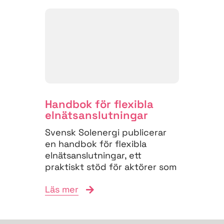
Handbok för flexibla
elnäts­anslutningar
Svensk Solenergi publicerar
en handbok för flexibla
elnätsanslutningar, ett
praktiskt stöd för aktörer som
vill navigera
Läs mer
anslutningsprocessen och
bidra till...