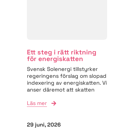
Ett steg i rätt riktning
för energiskatten
Svensk Solenergi tillstyrker
regeringens förslag om slopad
indexering av energiskatten. Vi
anser däremot att skatten
måste struktureras om för
Läs mer
att...
29 juni, 2026