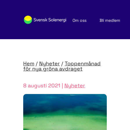
Om oss
Bli medlem
Sök medlemsföretag
Nyheter och publikationer
Hem
/
Nyheter
/
Toppenmånad
för nya gröna avdraget
8 augusti 2021 |
Nyheter