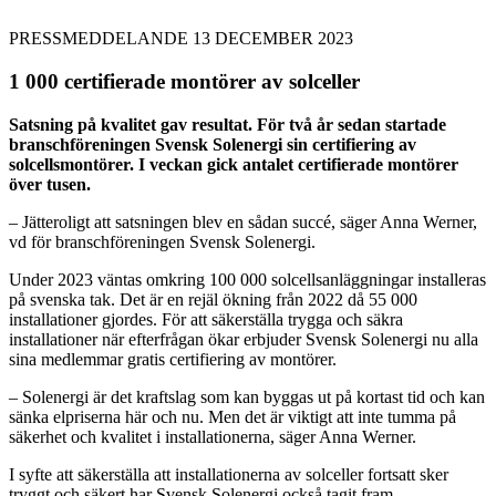
PRESSMEDDELANDE 13 DECEMBER 2023
1 000 certifierade montörer av solceller
Satsning på kvalitet gav resultat. För två år sedan startade
branschföreningen Svensk Solenergi sin certifiering av
solcellsmontörer. I veckan gick antalet certifierade montörer
över tusen.
– Jätteroligt att satsningen blev en sådan succé, säger Anna Werner,
vd för branschföreningen Svensk Solenergi.
Under 2023 väntas omkring 100 000 solcellsanläggningar installeras
på svenska tak. Det är en rejäl ökning från 2022 då 55 000
installationer gjordes. För att säkerställa trygga och säkra
installationer när efterfrågan ökar erbjuder Svensk Solenergi nu alla
sina medlemmar gratis certifiering av montörer.
– Solenergi är det kraftslag som kan byggas ut på kortast tid och kan
sänka elpriserna här och nu. Men det är viktigt att inte tumma på
säkerhet och kvalitet i installationerna, säger Anna Werner.
I syfte att säkerställa att installationerna av solceller fortsatt sker
tryggt och säkert har Svensk Solenergi också tagit fram