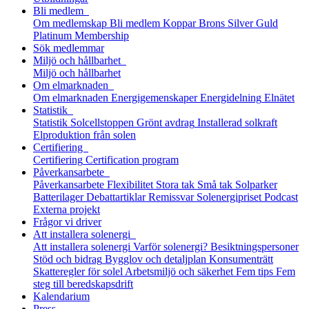
Bli medlem
Om medlemskap
Bli medlem
Koppar
Brons
Silver
Guld
Platinum
Membership
Sök medlemmar
Miljö och hållbarhet
Miljö och hållbarhet
Om elmarknaden
Om elmarknaden
Energigemenskaper
Energidelning
Elnätet
Statistik
Statistik
Solcellstoppen
Grönt avdrag
Installerad solkraft
Elproduktion från solen
Certifiering
Certifiering
Certification program
Påverkansarbete
Påverkansarbete
Flexibilitet
Stora tak
Små tak
Solparker
Batterilager
Debattartiklar
Remissvar
Solenergipriset
Podcast
Externa projekt
Frågor vi driver
Att installera solenergi
Att installera solenergi
Varför solenergi?
Besiktningspersoner
Stöd och bidrag
Bygglov och detaljplan
Konsumenträtt
Skatteregler för solel
Arbetsmiljö och säkerhet
Fem tips
Fem
steg till beredskaps­drift
Kalendarium
Press