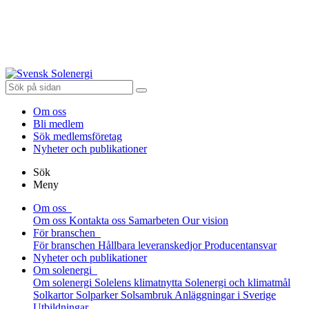
Om oss
Bli medlem
Sök medlemsföretag
Nyheter och publikationer
Sök
Meny
Om oss
Om oss
Kontakta oss
Samarbeten
Our vision
För branschen
För branschen
Hållbara leveranskedjor
Producentansvar
Nyheter och publikationer
Om solenergi
Om solenergi
Solelens klimatnytta
Solenergi och klimatmål
Solkartor
Solparker
Solsambruk
Anläggningar i Sverige
Utbildningar