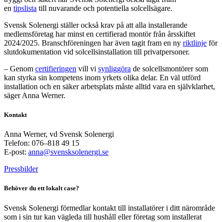
en
tipslista
till nuvarande och potentiella solcellsägare.
Svensk Solenergi ställer också krav på att alla installerande
medlemsföretag har minst en certifierad montör från årsskiftet
2024/2025. Branschföreningen har även tagit fram en ny
riktlinje
för
slutdokumentation vid solcellsinstallation till privatpersoner.
– Genom
certifieringen
vill vi
synliggöra
de solcellsmontörer som
kan styrka sin kompetens inom yrkets olika delar. En väl utförd
installation och en säker arbetsplats måste alltid vara en självklarhet,
säger Anna Werner.
Kontakt
Anna Werner, vd Svensk Solenergi
Telefon: 076–818 49 15
E-post:
anna@svensksolenergi.se
Pressbilder
Behöver du ett lokalt case?
Svensk Solenergi förmedlar kontakt till installatörer i ditt närområde
som i sin tur kan vägleda till hushåll eller företag som installerat