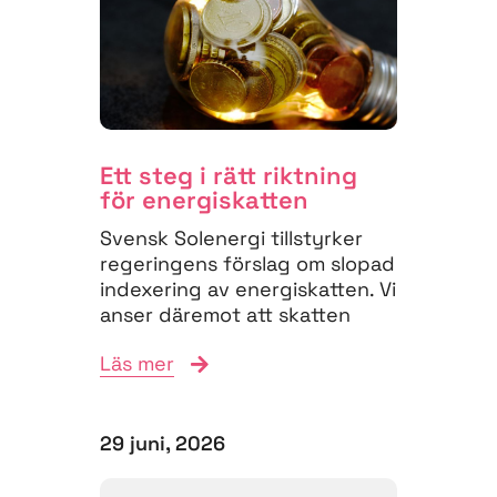
Ett steg i rätt riktning
för energiskatten
Svensk Solenergi tillstyrker
regeringens förslag om slopad
indexering av energiskatten. Vi
anser däremot att skatten
måste struktureras om för
Läs mer
att...
29 juni, 2026