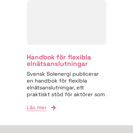
Handbok för flexibla
elnäts­anslutningar
Svensk Solenergi publicerar
en handbok för flexibla
elnätsanslutningar, ett
praktiskt stöd för aktörer som
vill navigera
Läs mer
anslutningsprocessen och
bidra till...