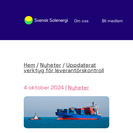
Om oss
Bli medlem
Sök medlemsföretag
Nyheter och publikationer
Hem
/
Nyheter
/
Uppdaterat
verktyg för leverantörs­kontroll
4 oktober 2024 |
Nyheter