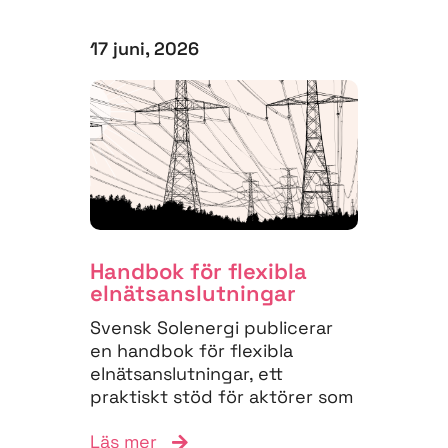
17 juni, 2026
Handbok för flexibla
elnäts­anslutningar
Svensk Solenergi publicerar
en handbok för flexibla
elnätsanslutningar, ett
praktiskt stöd för aktörer som
vill navigera
Läs mer
anslutningsprocessen och