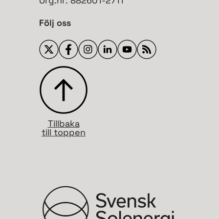
Org.nr: 882601-2711
Följ oss
Tillbaka
till toppen