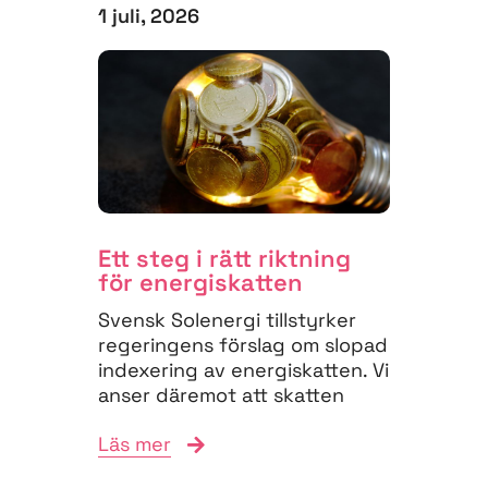
1 juli, 2026
Ett steg i rätt riktning
för energiskatten
Svensk Solenergi tillstyrker
regeringens förslag om slopad
indexering av energiskatten. Vi
anser däremot att skatten
måste struktureras om för
Läs mer
att...