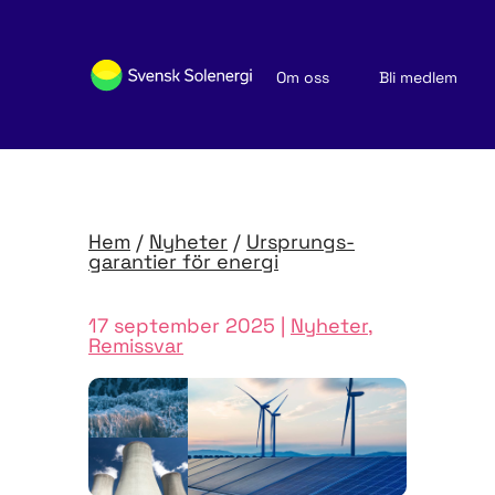
Om oss
Bli medlem
Sök medlemsföretag
Nyheter och publikationer
Hem
/
Nyheter
/
Ursprungs­
garantier för energi
17 september 2025 |
Nyheter
,
Remissvar