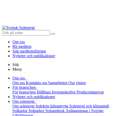
Om oss
Bli medlem
Sök medlemsföretag
Nyheter och publikationer
Sök
Meny
Om oss
Om oss
Kontakta oss
Samarbeten
Our vision
För branschen
För branschen
Hållbara leveranskedjor
Producentansvar
Nyheter och publikationer
Om solenergi
Om solenergi
Solelens klimatnytta
Solenergi och klimatmål
Solkartor
Solparker
Solsambruk
Anläggningar i Sverige
Utbildningar