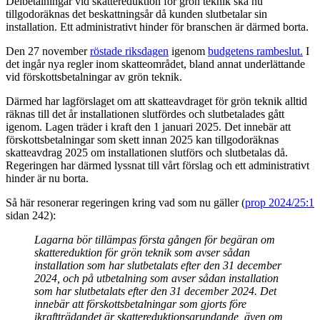
Delbetalningar vid skattereduktion för grön teknik ska nu
tillgodoräknas det beskattningsår då kunden slutbetalar sin
installation. Ett administrativt hinder för branschen är därmed borta.
Den 27 november
röstade riksdagen
igenom
budgetens rambeslut.
I
det ingår nya regler inom skatteområdet, bland annat underlättande
vid förskottsbetalningar av grön teknik.
Därmed har lagförslaget om att skatteavdraget för grön teknik alltid
räknas till det år installationen slutfördes och slutbetalades gått
igenom. Lagen träder i kraft den 1 januari 2025. Det innebär att
förskottsbetalningar som skett innan 2025 kan tillgodoräknas
skatteavdrag 2025 om installationen slutförs och slutbetalas då.
Regeringen har därmed lyssnat till vårt förslag och ett administrativt
hinder är nu borta.
Så här resonerar regeringen kring vad som nu gäller (
prop 2024/25:1
sidan 242):
Lagarna bör tillämpas första gången för begäran om
skattereduktion för grön teknik som avser sådan
installation som har slutbetalats efter den 31 december
2024, och på utbetalning som avser sådan installation
som har slutbetalats efter den 31 december 2024. Det
innebär att förskottsbetalningar som gjorts före
ikraftträdandet är skattereduktionsgrundande, även om