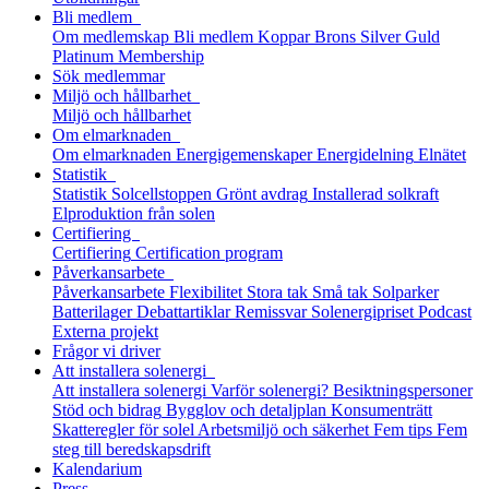
Bli medlem
Om medlemskap
Bli medlem
Koppar
Brons
Silver
Guld
Platinum
Membership
Sök medlemmar
Miljö och hållbarhet
Miljö och hållbarhet
Om elmarknaden
Om elmarknaden
Energigemenskaper
Energidelning
Elnätet
Statistik
Statistik
Solcellstoppen
Grönt avdrag
Installerad solkraft
Elproduktion från solen
Certifiering
Certifiering
Certification program
Påverkansarbete
Påverkansarbete
Flexibilitet
Stora tak
Små tak
Solparker
Batterilager
Debattartiklar
Remissvar
Solenergipriset
Podcast
Externa projekt
Frågor vi driver
Att installera solenergi
Att installera solenergi
Varför solenergi?
Besiktningspersoner
Stöd och bidrag
Bygglov och detaljplan
Konsumenträtt
Skatteregler för solel
Arbetsmiljö och säkerhet
Fem tips
Fem
steg till beredskaps­drift
Kalendarium
Press