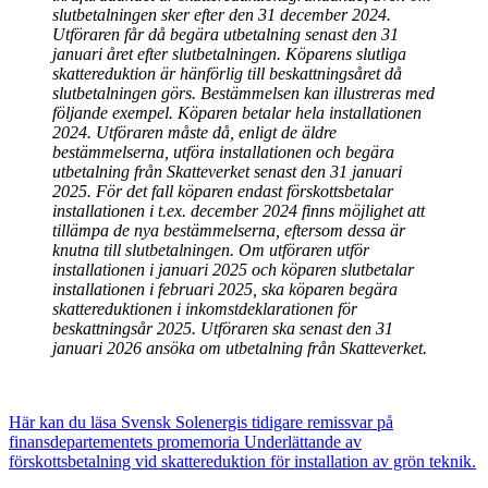
slutbetalningen sker efter den 31 december 2024.
Utföraren får då begära utbetalning senast den 31
januari året efter slutbetalningen. Köparens slutliga
skattereduktion är hänförlig till beskattningsåret då
slutbetalningen görs. Bestämmelsen kan illustreras med
följande exempel. Köparen betalar hela installationen
2024. Utföraren måste då, enligt de äldre
bestämmelserna, utföra installationen och begära
utbetalning från Skatteverket senast den 31 januari
2025. För det fall köparen endast förskottsbetalar
installationen i t.ex. december 2024 finns möjlighet att
tillämpa de nya bestämmelserna, eftersom dessa är
knutna till slutbetalningen. Om utföraren utför
installationen i januari 2025 och köparen slutbetalar
installationen i februari 2025, ska köparen begära
skattereduktionen i inkomstdeklarationen för
beskattningsår 2025. Utföraren ska senast den 31
januari 2026 ansöka om utbetalning från Skatteverket.
Här kan du läsa Svensk Solenergis tidigare remissvar på
finansdepartementets promemoria Underlättande av
förskottsbetalning vid skattereduktion för installation av grön teknik.