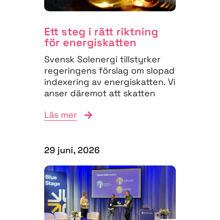
Ett steg i rätt riktning
för energiskatten
Svensk Solenergi tillstyrker
regeringens förslag om slopad
indexering av energiskatten. Vi
anser däremot att skatten
måste struktureras om för
Läs mer
att...
29 juni, 2026