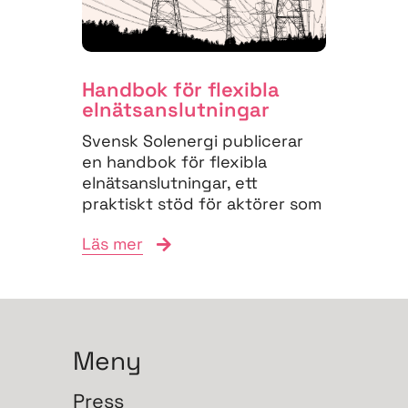
Handbok för flexibla
elnäts­anslutningar
Svensk Solenergi publicerar
en handbok för flexibla
elnätsanslutningar, ett
praktiskt stöd för aktörer som
vill navigera
Läs mer
anslutningsprocessen och
bidra till...
Meny
Press