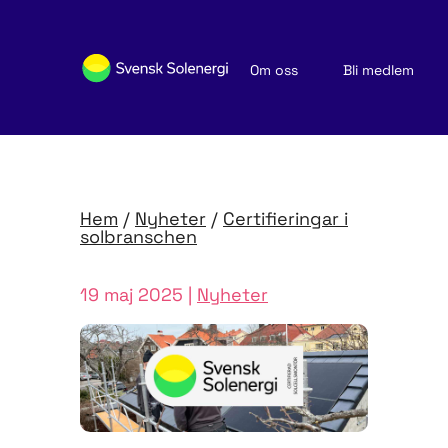
Om oss
Bli medlem
Sök medlemsföretag
Nyheter och publikationer
Hem
/
Nyheter
/
Certifieringar i
solbranschen
19 maj 2025 |
Nyheter