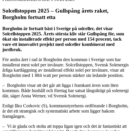
Solcellstoppen 2025 – Gullspång årets raket,
Borgholm fortsatt etta
Borgholm är fortsatt bäst i Sverige på solceller, det visar
Solcellstoppen 2025. Årets största kliv står Gullspång för, som
ökat sin installerade effekt per person med 154 procent, tack
vare ett innovativt projekt med solceller kombinerat med
jordbruk.
För andra året i rad är Borgholm den kommun i Sverige som har
installerat mest solel per invånare. Solcellstoppen, Svensk Solenergis
årliga kartläggning av installerad effekt solel per invånare, visar att
Borgholm med 1 884 watt per person stärker sin ledande position.
– Borgholm visar att det går att ligga i framkant även som liten
kommun. Både hushåll och företag har satsat långsiktigt på solenergi
där, säger Anna Werner, vd Svensk Solenergi.
Enligt Ilko Corkovic (S), kommunstyrelsens ordförande i Borgholm,
är det ett strategisk och systematiskt arbete som ligger bakom
framgången.
– Vi är glada och stolta att toppa ligan igen och det är fantastiskt att