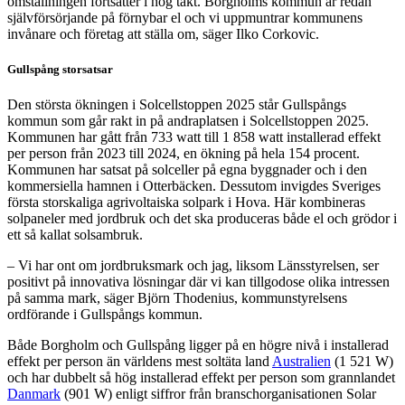
omställningen fortsätter i hög takt. Borgholms kommun är redan
självförsörjande på förnybar el och vi uppmuntrar kommunens
invånare och företag att ställa om, säger Ilko Corkovic.
Gullspång storsatsar
Den största ökningen i Solcellstoppen 2025 står Gullspångs
kommun som går rakt in på andraplatsen i Solcellstoppen 2025.
Kommunen har gått från 733 watt till 1 858 watt installerad effekt
per person från 2023 till 2024, en ökning på hela 154 procent.
Kommunen har satsat på solceller på egna byggnader och i den
kommersiella hamnen i Otterbäcken. Dessutom invigdes Sveriges
första storskaliga agrivoltaiska solpark i Hova. Här kombineras
solpaneler med jordbruk och det ska produceras både el och grödor i
ett så kallat solsambruk.
– Vi har ont om jordbruksmark och jag, liksom Länsstyrelsen, ser
positivt på innovativa lösningar där vi kan tillgodose olika intressen
på samma mark, säger Björn Thodenius, kommunstyrelsens
ordförande i Gullspångs kommun.
Både Borgholm och Gullspång ligger på en högre nivå i installerad
effekt per person än världens mest soltäta land
Australien
(1 521 W)
och har dubbelt så hög installerad effekt per person som grannlandet
Danmark
(901 W) enligt siffror från branschorganisationen Solar