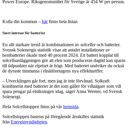
Power Europe. Riksgenomsnittet för Sverige är 454 W per person.
Kolla din kommun –
här
finns hela listan
Stort intresse för batterier
En allt starkare trend är kombinationen av solceller och batterier.
Svensk Solenergis statistik visar att antalet installationer av
hembatterier ökade med 40 procent 2024. Ett batteri kopplat till
solcellsanläggningen gör att elen som produceras dagtid kan sparas
till tidpunkter när elpriset är högt. Med batteriet undviker du också
de dyraste timmarna i elnätföretagens nya effekttariffer.
– Utvecklingen går fort, men jag är inte förvånad. Solkraft
kombinerat med batterier är det som gäller för villaägare som vill
spara pengar på elräkningen idag, säger Anna Werner, vd Svensk
Solenergi.
Hela Solcellstoppen finns på vår
hemsida
.
Solcellstoppen baseras på föregående årsskiftes statistik
från
Energimyndigheten
.