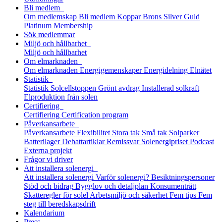
Bli medlem
Om medlemskap
Bli medlem
Koppar
Brons
Silver
Guld
Platinum
Membership
Sök medlemmar
Miljö och hållbarhet
Miljö och hållbarhet
Om elmarknaden
Om elmarknaden
Energigemenskaper
Energidelning
Elnätet
Statistik
Statistik
Solcellstoppen
Grönt avdrag
Installerad solkraft
Elproduktion från solen
Certifiering
Certifiering
Certification program
Påverkansarbete
Påverkansarbete
Flexibilitet
Stora tak
Små tak
Solparker
Batterilager
Debattartiklar
Remissvar
Solenergipriset
Podcast
Externa projekt
Frågor vi driver
Att installera solenergi
Att installera solenergi
Varför solenergi?
Besiktningspersoner
Stöd och bidrag
Bygglov och detaljplan
Konsumenträtt
Skatteregler för solel
Arbetsmiljö och säkerhet
Fem tips
Fem
steg till beredskaps­drift
Kalendarium
Press