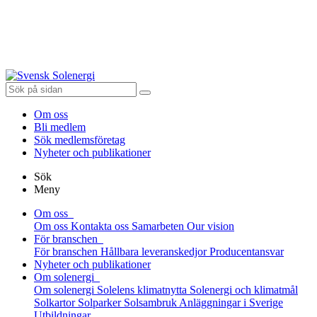
Om oss
Bli medlem
Sök medlemsföretag
Nyheter och publikationer
Sök
Meny
Om oss
Om oss
Kontakta oss
Samarbeten
Our vision
För branschen
För branschen
Hållbara leveranskedjor
Producentansvar
Nyheter och publikationer
Om solenergi
Om solenergi
Solelens klimatnytta
Solenergi och klimatmål
Solkartor
Solparker
Solsambruk
Anläggningar i Sverige
Utbildningar