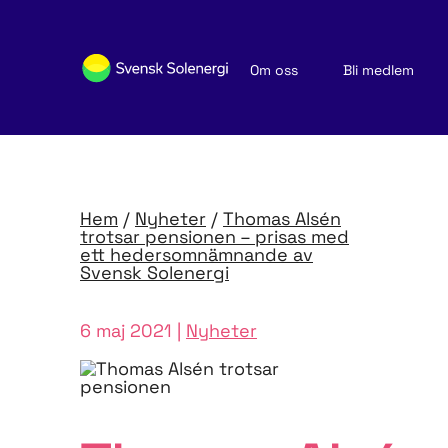
Om oss
Bli medlem
Sök medlemsföretag
Nyheter och publikationer
Hem
/
Nyheter
/
Thomas Alsén
trotsar pensionen – prisas med
ett hedersomnämnande av
Svensk Solenergi
6 maj 2021 |
Nyheter