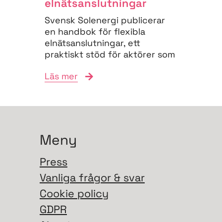
elnäts­anslutningar
Svensk Solenergi publicerar
en handbok för flexibla
elnätsanslutningar, ett
praktiskt stöd för aktörer som
vill navigera
Läs mer
anslutningsprocessen och
bidra till...
Meny
Press
Vanliga frågor & svar
Cookie policy
GDPR