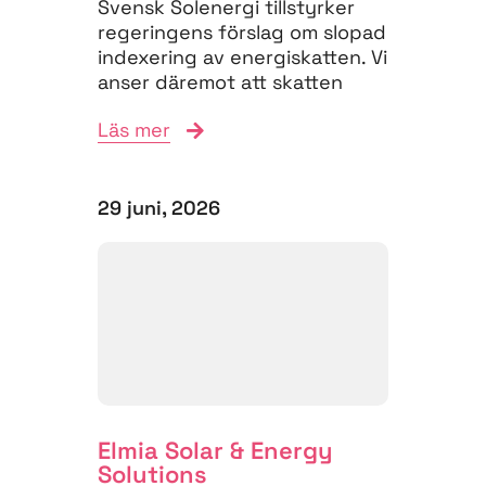
Svensk Solenergi tillstyrker
regeringens förslag om slopad
indexering av energiskatten. Vi
anser däremot att skatten
måste struktureras om för
Läs mer
att...
29 juni, 2026
Elmia Solar & Energy
Solutions