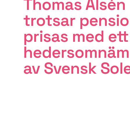
Thomas Alsén
trotsar pensi
prisas med ett
hedersomnäm
av Svensk Sol