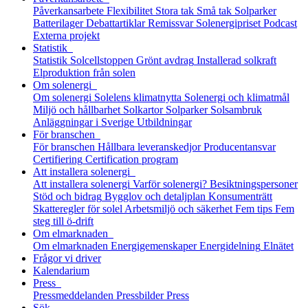
Påverkansarbete
Flexibilitet
Stora tak
Små tak
Solparker
Batterilager
Debattartiklar
Remissvar
Solenergipriset
Podcast
Externa projekt
Statistik
Statistik
Solcellstoppen
Grönt avdrag
Installerad solkraft
Elproduktion från solen
Om solenergi
Om solenergi
Solelens klimatnytta
Solenergi och klimatmål
Miljö och hållbarhet
Solkartor
Solparker
Solsambruk
Anläggningar i Sverige
Utbildningar
För branschen
För branschen
Hållbara leveranskedjor
Producentansvar
Certifiering
Certification program
Att installera solenergi
Att installera solenergi
Varför solenergi?
Besiktningspersoner
Stöd och bidrag
Bygglov och detaljplan
Konsumenträtt
Skatteregler för solel
Arbetsmiljö och säkerhet
Fem tips
Fem
steg till ö-drift
Om elmarknaden
Om elmarknaden
Energigemenskaper
Energidelning
Elnätet
Frågor vi driver
Kalendarium
Press
Pressmeddelanden
Pressbilder
Press
Sök