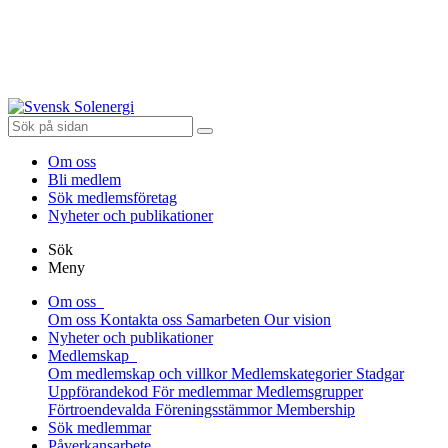
Om oss
Bli medlem
Sök medlemsföretag
Nyheter och publikationer
Sök
Meny
Om oss
Om oss
Kontakta oss
Samarbeten
Our vision
Nyheter och publikationer
Medlemskap
Om medlemskap och villkor
Medlemskategorier
Stadgar
Uppförandekod
För medlemmar
Medlemsgrupper
Förtroendevalda
Föreningsstämmor
Membership
Sök medlemmar
Påverkansarbete