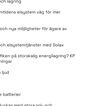
och lagring
amtidens elsystem väg för mer
rk och nya möjligheter för ägare av
g och elsystemtjänster med Solax
fiken på storskalig energilagring? KP
ningar
 ljud
e batterier
t lyckas med stora sol- och