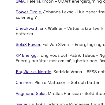
SMA
, Helena Kroon – SMArt energistyrning 
Power Circle
, Johanna Lakso - Hur banar fr
solenergi?
Checkwatt
, Erik Wallnér – Virtuella kraftve
batterier
SolaX Power
, Fei Von Sivers – Energilagrin
KP Energy
, Tony Roos och Patrik Taleus – Ny
Energy berättar mer om möjligheter och lös
BayWa r.e. Nordic
, Sadzida Vrana – BESS och
Onninen
, Pierre Mattsson – Sol och batteri
Raymond Solar
, Mattias Hansson - Solid Stat
Senergia
, Erik Lindström – Processer för at