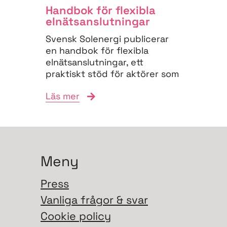
Handbok för flexibla
elnäts­anslutningar
Svensk Solenergi publicerar
en handbok för flexibla
elnätsanslutningar, ett
praktiskt stöd för aktörer som
vill navigera
Läs mer
anslutningsprocessen och
bidra till...
Meny
Press
Vanliga frågor & svar
Cookie policy