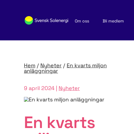
Om oss
Bli medlem
Sök medlemsföretag
Nyheter och publikationer
Hem
/
Nyheter
/
En kvarts miljon
anläggningar
9 april 2024 |
Nyheter
En kvarts