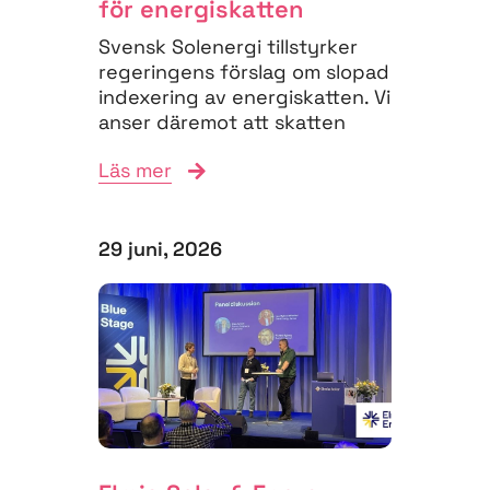
för energiskatten
Svensk Solenergi tillstyrker
regeringens förslag om slopad
indexering av energiskatten. Vi
anser däremot att skatten
måste struktureras om för
Läs mer
att...
29 juni, 2026