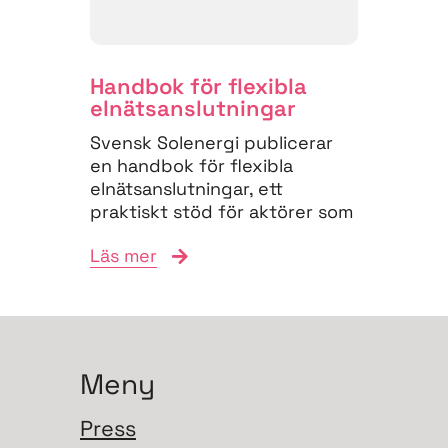
Handbok för flexibla
elnäts­anslutningar
Svensk Solenergi publicerar
en handbok för flexibla
elnätsanslutningar, ett
praktiskt stöd för aktörer som
vill navigera
Läs mer
anslutningsprocessen och
bidra till...
Meny
Press