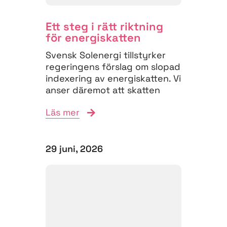
Ett steg i rätt riktning
för energiskatten
Svensk Solenergi tillstyrker
regeringens förslag om slopad
indexering av energiskatten. Vi
anser däremot att skatten
måste struktureras om för
Läs mer
att...
29 juni, 2026