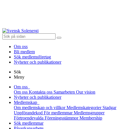
Om oss
Bli medlem
Sök medlemsföretag
Nyheter och publikationer
Sök
Meny
Om oss
Om oss
Kontakta oss
Samarbeten
Our vision
Nyheter och publikationer
Medlemskap
Om medlemskap och villkor
Medlemskategorier
Stadgar
Uppförandekod
För medlemmar
Medlemsgrupper
Förtroendevalda
Föreningsstämmor
Membership
Sök medlemmar
Påverkansarbete