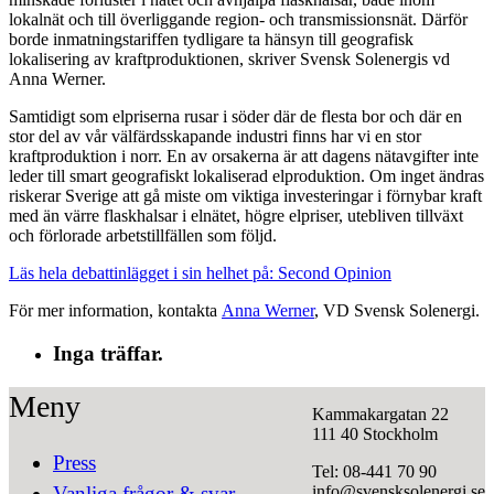
lokalnät och till överliggande region- och transmissionsnät. Därför
borde inmatningstariffen tydligare ta hänsyn till geografisk
lokalisering av kraftproduktionen, skriver Svensk Solenergis vd
Anna Werner.
Samtidigt som elpriserna rusar i söder där de flesta bor och där en
stor del av vår välfärdsskapande industri finns har vi en stor
kraftproduktion i norr. En av orsakerna är att dagens nätavgifter inte
leder till smart geografiskt lokaliserad elproduktion. Om inget ändras
riskerar Sverige att gå miste om viktiga investeringar i förnybar kraft
med än värre flaskhalsar i elnätet, högre elpriser, utebliven tillväxt
och förlorade arbetstillfällen som följd.
Läs hela debattinlägget i sin helhet på: Second Opinion
För mer information, kontakta
Anna Werner
, VD Svensk Solenergi.
Inga träffar.
Meny
Kammakargatan 22
111 40 Stockholm
Press
Tel: 08-441 70 90
info@svensksolenergi.se
Vanliga frågor & svar