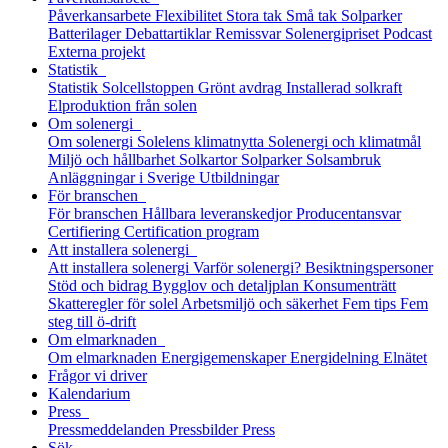
Påverkansarbete
Flexibilitet
Stora tak
Små tak
Solparker
Batterilager
Debattartiklar
Remissvar
Solenergipriset
Podcast
Externa projekt
Statistik
Statistik
Solcellstoppen
Grönt avdrag
Installerad solkraft
Elproduktion från solen
Om solenergi
Om solenergi
Solelens klimatnytta
Solenergi och klimatmål
Miljö och hållbarhet
Solkartor
Solparker
Solsambruk
Anläggningar i Sverige
Utbildningar
För branschen
För branschen
Hållbara leveranskedjor
Producentansvar
Certifiering
Certification program
Att installera solenergi
Att installera solenergi
Varför solenergi?
Besiktningspersoner
Stöd och bidrag
Bygglov och detaljplan
Konsumenträtt
Skatteregler för solel
Arbetsmiljö och säkerhet
Fem tips
Fem
steg till ö-drift
Om elmarknaden
Om elmarknaden
Energigemenskaper
Energidelning
Elnätet
Frågor vi driver
Kalendarium
Press
Pressmeddelanden
Pressbilder
Press
Sök