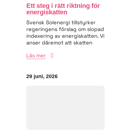
Ett steg i rätt riktning för
energiskatten
Svensk Solenergi tillstyrker
regeringens förslag om slopad
indexering av energiskatten. Vi
anser däremot att skatten
måste struktureras om för
Läs mer
att...
29 juni, 2026