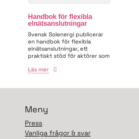
Handbok för flexibla
elnäts­anslutningar
Svensk Solenergi publicerar
en handbok för flexibla
elnätsanslutningar, ett
praktiskt stöd för aktörer som
vill navigera
Läs mer
anslutningsprocessen och
bidra till...
Meny
Press
Vanliga frågor & svar