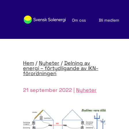
Om oss
Bli medlem
Sök medlemsföretag
Nyheter och publikationer
Hem
/
Nyheter
/
Delning av
energi – förtydligande av IKN-
förordningen
21 september 2022 |
Nyheter