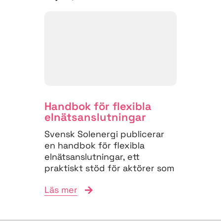
Handbok för flexibla
elnäts­anslutningar
Svensk Solenergi publicerar
en handbok för flexibla
elnätsanslutningar, ett
praktiskt stöd för aktörer som
vill navigera
Läs mer
anslutningsprocessen och
bidra till...