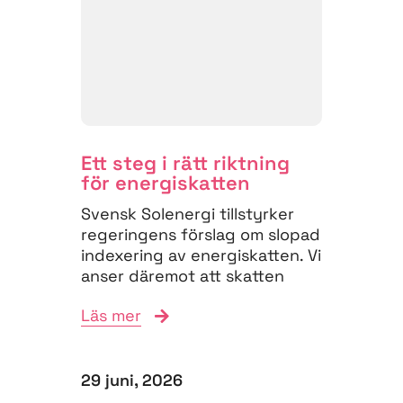
Ett steg i rätt riktning
för energiskatten
Svensk Solenergi tillstyrker
regeringens förslag om slopad
indexering av energiskatten. Vi
anser däremot att skatten
måste struktureras om för
Läs mer
att...
29 juni, 2026