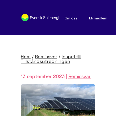
Om oss
Bli medlem
Sök medlemsföretag
Nyheter och publikationer
Hem
/
Remissvar
/
Inspel till
Tillståndsutredningen
13 september 2023 |
Remissvar