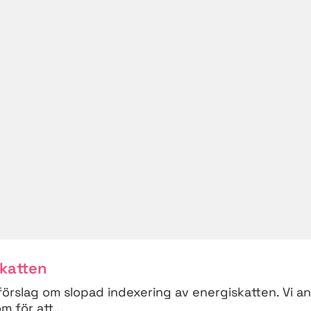
skatten
förslag om slopad indexering av energiskatten. Vi a
 för att...