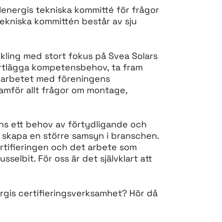
Solenergis tekniska kommitté för frågor
tekniska kommittén består av sju
ling med stort fokus på Svea Solars
 kartlägga kompetensbehov, ta fram
 I arbetet med föreningens
ramför allt frågor om montage,
ns ett behov av förtydligande och
h skapa en större samsyn i branschen.
ertifieringen och det arbete som
selbit. För oss är det självklart att
ergis certifieringsverksamhet? Hör då