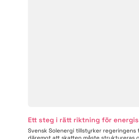
Ett steg i rätt riktning för energi
Svensk Solenergi tillstyrker regeringens 
däremot att skatten måste struktureras om