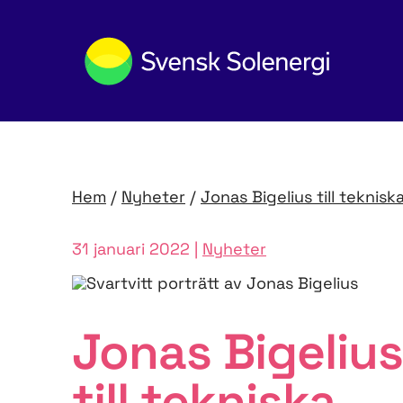
Hem
/
Nyheter
/
Jonas Bigelius till teknis
31 januari 2022 |
Nyheter
Jonas Bigelius
till tekniska