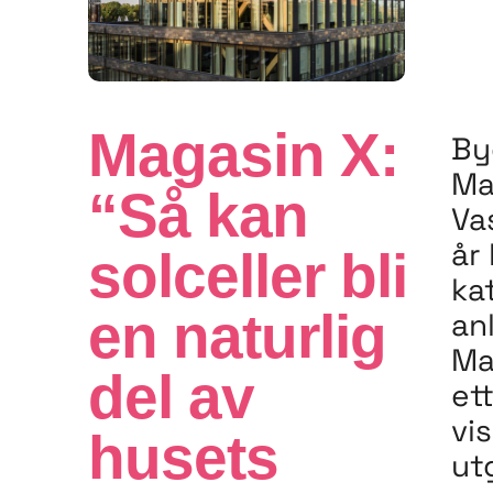
Magasin X:
By
Ma
“Så kan
Va
år
solceller bli
ka
en naturlig
an
Ma
del av
et
vis
husets
ut