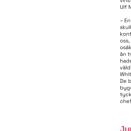
vins
Ulf 
– En
skul
kont
oss,
osäk
än t
hade
väld
Whit
De b
bygg
tyck
chef
Ju