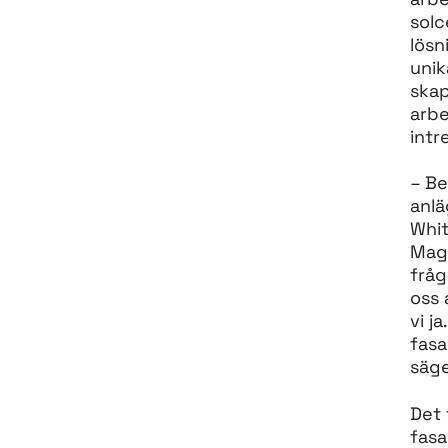
solc
lösn
unik
skap
arbe
intr
– Be
anlä
Whit
Mag
fråg
oss 
vi j
fasa
säge
Det 
fasa