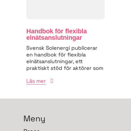
Handbok för flexibla
elnäts­anslutningar
Svensk Solenergi publicerar
en handbok för flexibla
elnätsanslutningar, ett
praktiskt stöd för aktörer som
vill navigera
Läs mer
anslutningsprocessen och
bidra till...
Meny