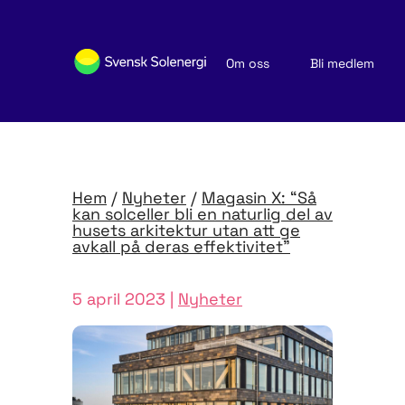
Om oss
Bli medlem
Sök medlemsföretag
Nyheter och publikationer
Hem
/
Nyheter
/
Magasin X: “Så
kan solceller bli en naturlig del av
husets arkitektur utan att ge
avkall på deras effektivitet”
5 april 2023 |
Nyheter