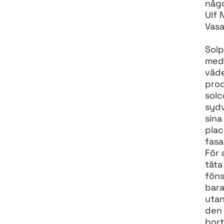
någo
Ulf 
Vasa
Solp
med 
väde
pro
solc
sydv
sina
plac
fasa
För 
täta
föns
bara
utan
den 
bort