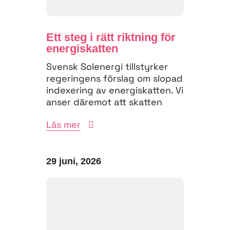
Ett steg i rätt riktning för
energiskatten
Svensk Solenergi tillstyrker
regeringens förslag om slopad
indexering av energiskatten. Vi
anser däremot att skatten
måste struktureras om för
Läs mer
att...
29 juni, 2026