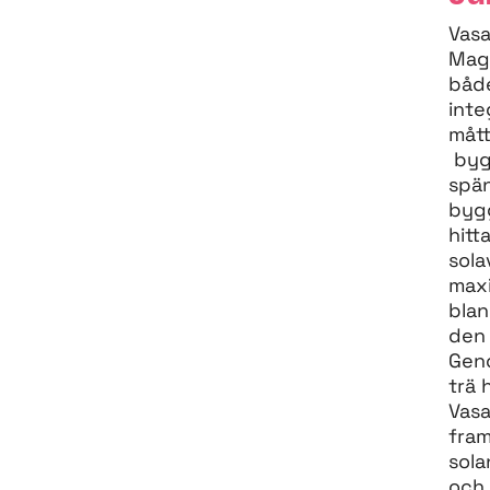
Vasa
Maga
både
inte
måt
byg
spän
bygg
hitt
sola
maxi
blan
den 
Gen
trä 
Vasa
fram
sola
och 