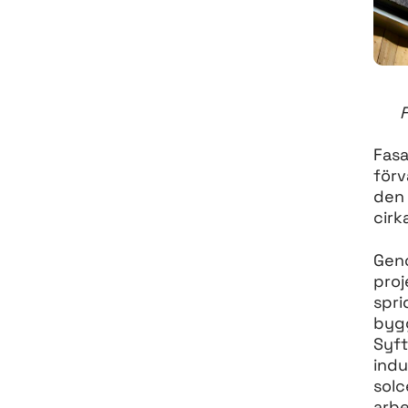
F
Fas
förv
den 
cirk
Gen
proj
spri
bygg
Syft
indu
solc
arbe