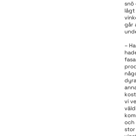
snö 
lågt
vink
går 
unde
– Ha
hade
fasa
prod
någo
dyra
anna
kost
vi v
väld
komm
och 
stor