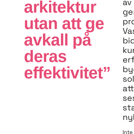
av
arkitektur
ge
utan att ge
pr
Va
avkall på
bid
ku
deras
er
effektivitet”
by
so
at
se
st
ny
Inte