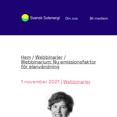
Om oss
Bli medlem
Sök medlemsföretag
Nyheter och publikationer
Hem
/
Webbinarier
/
Webbinarium: Ny emissionsfaktor
för elanvändning
1 november 2021 |
Webbinarier