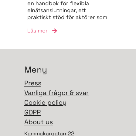
en handbok för flexibla
elnätsanslutningar, ett
praktiskt stöd för aktörer som
vill navigera
Läs mer
anslutningsprocessen och
bidra till...
Meny
Press
Vanliga frågor & svar
Cookie policy
GDPR
About us
Kammakargatan 22