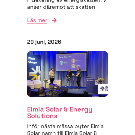
anser däremot att skatten
måste struktureras om för
Läs mer
att...
29 juni, 2026
Elmia Solar & Energy
Solutions
Inför nästa mässa byter Elmia
Solar namn till Elmia Solar &