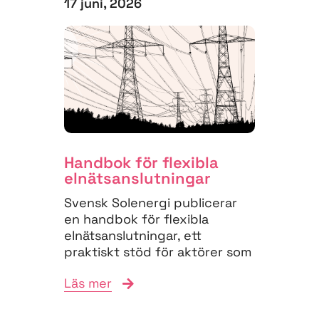
17 juni, 2026
Handbok för flexibla
elnäts­anslutningar
Svensk Solenergi publicerar
en handbok för flexibla
elnätsanslutningar, ett
praktiskt stöd för aktörer som
vill navigera
Läs mer
anslutningsprocessen och
bidra till...