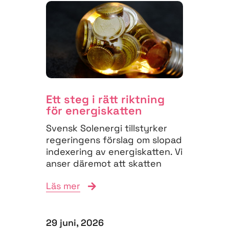
Ett steg i rätt riktning
för energiskatten
Svensk Solenergi tillstyrker
regeringens förslag om slopad
indexering av energiskatten. Vi
anser däremot att skatten
måste struktureras om för
Läs mer
att...
29 juni, 2026