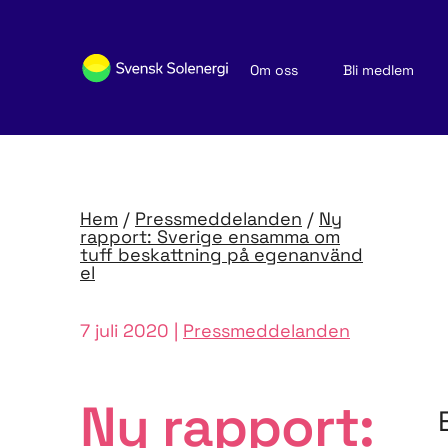
Om oss
Bli medlem
Sök medlemsföretag
Nyheter och publikationer
Hem
/
Pressmeddelanden
/
Ny
rapport: Sverige ensamma om
tuff beskattning på egenanvänd
el
7 juli 2020 |
Pressmeddelanden
Ny rapport: