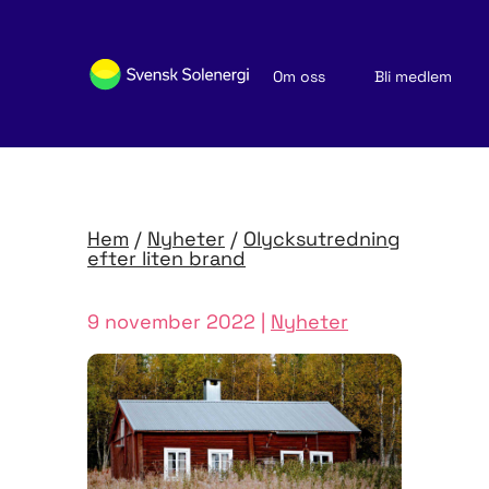
Om oss
Bli medlem
Sök medlemsföretag
Nyheter och publikationer
Hem
/
Nyheter
/
Olycksutredning
efter liten brand
9 november 2022 |
Nyheter