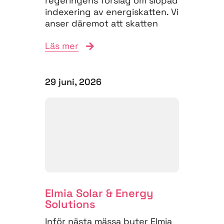
regeringens förslag om slopad
indexering av energiskatten. Vi
anser däremot att skatten
måste struktureras om för
Läs mer
att...
29 juni, 2026
Elmia Solar & Energy
Solutions
Inför nästa mässa byter Elmia