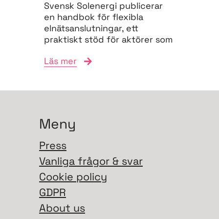
Svensk Solenergi publicerar
en handbok för flexibla
elnätsanslutningar, ett
praktiskt stöd för aktörer som
vill navigera
Läs mer
anslutningsprocessen och
bidra till...
Meny
Press
Vanliga frågor & svar
Cookie policy
GDPR
About us