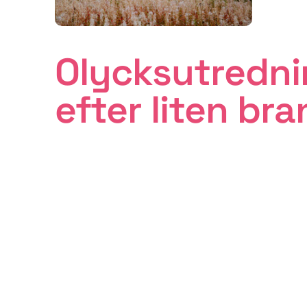
Olycksutredn
efter liten br