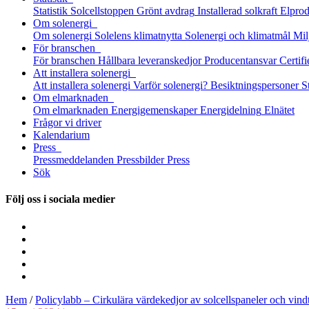
Statistik
Solcellstoppen
Grönt avdrag
Installerad solkraft
Elprod
Om solenergi
Om solenergi
Solelens klimatnytta
Solenergi och klimatmål
Mil
För branschen
För branschen
Hållbara leveranskedjor
Producentansvar
Certifi
Att installera solenergi
Att installera solenergi
Varför solenergi?
Besiktningspersoner
S
Om elmarknaden
Om elmarknaden
Energigemenskaper
Energidelning
Elnätet
Frågor vi driver
Kalendarium
Press
Pressmeddelanden
Pressbilder
Press
Sök
Följ oss i sociala medier
Hem
/
Policylabb – Cirkulära värdekedjor av solcellspaneler och vind