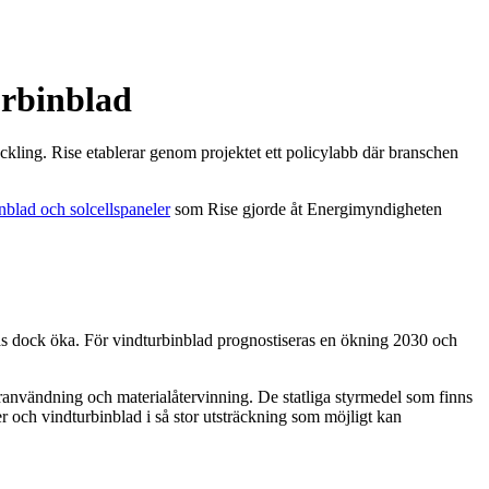
urbinblad
eckling. Rise etablerar genom projektet ett policylabb där branschen
nblad och solcellspaneler
som Rise gjorde åt Energimyndigheten
ntas dock öka. För vindturbinblad prognostiseras en ökning 2030 och
 återanvändning och materialåtervinning. De statliga styrmedel som finns
ler och vindturbinblad i så stor utsträckning som möjligt kan