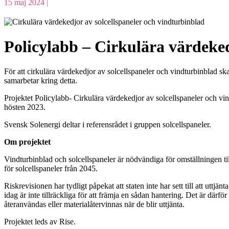
15 maj 2024 |
Policylabb – Cirkulära värdeked
För att cirkulära värdekedjor av solcellspaneler och vindturbinblad sk
samarbetar kring detta.
Projektet Policylabb- Cirkulära värdekedjor av solcellspaneler och vin
hösten 2023.
Svensk Solenergi deltar i referensrådet i gruppen solcellspaneler.
Om projektet
Vindturbinblad och solcellspaneler är nödvändiga för omställningen ti
för solcellspaneler från 2045.
Riskrevisionen har tydligt påpekat att staten inte har sett till att utt
idag är inte tillräckliga för att främja en sådan hantering. Det är därf
återanvändas eller materialåtervinnas när de blir uttjänta.
Projektet leds av Rise.