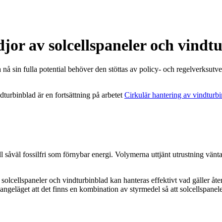
jor av solcellspaneler och vindt
a nå sin fulla potential behöver den stöttas av policy- och regelverksutv
dturbinblad är en fortsättning på arbetet
Cirkulär hantering av vindturbi
ll såväl fossilfri som förnybar energi. Volymerna uttjänt utrustning vä
jänta solcellspaneler och vindturbinblad kan hanteras effektivt vad gäller
ör angeläget att det finns en kombination av styrmedel så att solcellspane