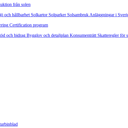
uktion från solen
jö och hållbarhet
Solkartor
Solparker
Solsambruk
Anläggningar i Sveri
ering
Certification program
töd och bidrag
Bygglov och detaljplan
Konsumenträtt
Skatteregler för s
turbinblad