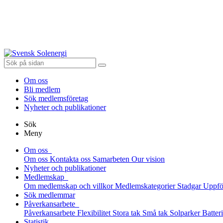
Om oss
Bli medlem
Sök medlemsföretag
Nyheter och publikationer
Sök
Meny
Om oss
Om oss
Kontakta oss
Samarbeten
Our vision
Nyheter och publikationer
Medlemskap
Om medlemskap och villkor
Medlemskategorier
Stadgar
Uppfö
Sök medlemmar
Påverkansarbete
Påverkansarbete
Flexibilitet
Stora tak
Små tak
Solparker
Batter
Statistik