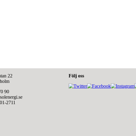
tan 22
Följ oss
kholm
70 90
olenergi.se
601-2711