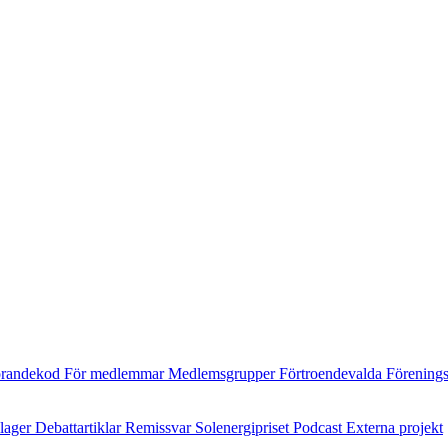
randekod
För medlemmar
Medlemsgrupper
Förtroendevalda
Förening
ilager
Debattartiklar
Remissvar
Solenergipriset
Podcast
Externa projekt