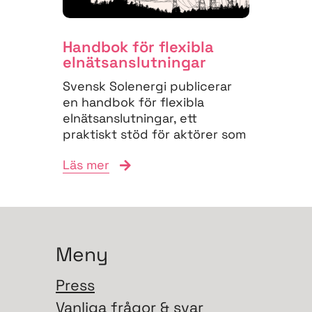
Handbok för flexibla
elnäts­anslutningar
Svensk Solenergi publicerar
en handbok för flexibla
elnätsanslutningar, ett
praktiskt stöd för aktörer som
vill navigera
Läs mer
anslutningsprocessen och
bidra till...
Meny
Press
Vanliga frågor & svar