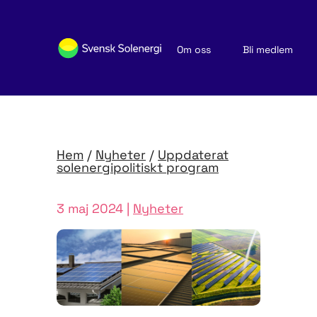
Om oss
Bli medlem
Sök medlemsföretag
Nyheter och publikationer
Hem
/
Nyheter
/
Uppdaterat
solenergipolitiskt program
3 maj 2024 |
Nyheter