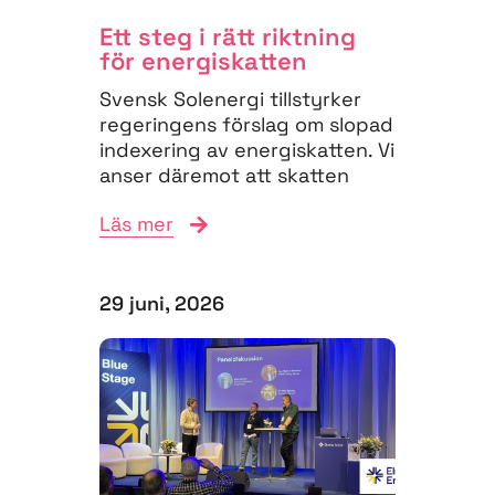
Ett steg i rätt riktning
för energiskatten
Svensk Solenergi tillstyrker
regeringens förslag om slopad
indexering av energiskatten. Vi
anser däremot att skatten
måste struktureras om för
Läs mer
att...
29 juni, 2026