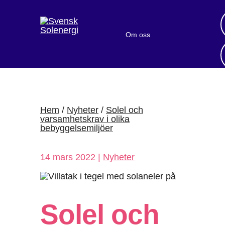
Om oss
Bli medlem
Sök medlemsföretag
Nyheter och publikationer
Hem
/
Nyheter
/
Solel och
varsamhetskrav i olika
bebyggelsemiljöer
14 mars 2022 |
Nyheter
Solel och