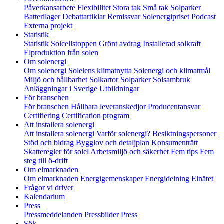
Påverkansarbete
Flexibilitet
Stora tak
Små tak
Solparker
Batterilager
Debattartiklar
Remissvar
Solenergipriset
Podcast
Externa projekt
Statistik
Statistik
Solcellstoppen
Grönt avdrag
Installerad solkraft
Elproduktion från solen
Om solenergi
Om solenergi
Solelens klimatnytta
Solenergi och klimatmål
Miljö och hållbarhet
Solkartor
Solparker
Solsambruk
Anläggningar i Sverige
Utbildningar
För branschen
För branschen
Hållbara leveranskedjor
Producentansvar
Certifiering
Certification program
Att installera solenergi
Att installera solenergi
Varför solenergi?
Besiktningspersoner
Stöd och bidrag
Bygglov och detaljplan
Konsumenträtt
Skatteregler för solel
Arbetsmiljö och säkerhet
Fem tips
Fem
steg till ö-drift
Om elmarknaden
Om elmarknaden
Energigemenskaper
Energidelning
Elnätet
Frågor vi driver
Kalendarium
Press
Pressmeddelanden
Pressbilder
Press
Sök