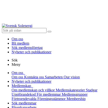
Om oss
Bli medlem
Sök medlemsföretag
Nyheter och publikationer
Sök
Meny
Om oss
Om oss
Kontakta oss
Samarbeten
Our vision
Nyheter och publikationer
Medlemskap
Om medlemskap och villkor
Medlemskategorier
Stadgar
Uppförandekod
För medlemmar
Medlemsgrupper
Förtroendevalda
Föreningsstämmor
Membership
Sök medlemmar
Påverkansarbete