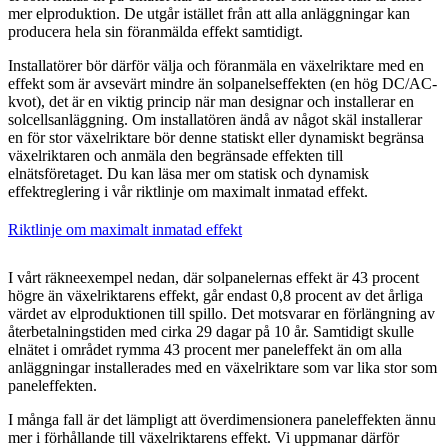
mer elproduktion. De utgår istället från att alla anläggningar kan
producera hela sin föranmälda effekt samtidigt.
Installatörer bör därför välja och föranmäla en växelriktare med en
effekt som är avsevärt mindre än solpanelseffekten (en hög DC/AC-
kvot), det är en viktig princip när man designar och installerar en
solcellsanläggning. Om installatören ändå av något skäl installerar
en för stor växelriktare bör denne statiskt eller dynamiskt begränsa
växelriktaren och anmäla den begränsade effekten till
elnätsföretaget. Du kan läsa mer om statisk och dynamisk
effektreglering i vår riktlinje om maximalt inmatad effekt.
Riktlinje om maximalt inmatad effekt
I vårt räkneexempel nedan, där solpanelernas effekt är 43 procent
högre än växelriktarens effekt, går endast 0,8 procent av det årliga
värdet av elproduktionen till spillo. Det motsvarar en förlängning av
återbetalningstiden med cirka 29 dagar på 10 år. Samtidigt skulle
elnätet i området rymma 43 procent mer paneleffekt än om alla
anläggningar installerades med en växelriktare som var lika stor som
paneleffekten.
I många fall är det lämpligt att överdimensionera paneleffekten ännu
mer i förhållande till växelriktarens effekt. Vi uppmanar därför